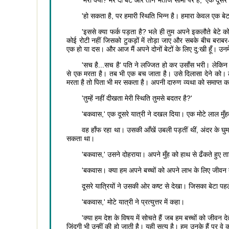
'मेरा क्या? मेरे दो बेटे और तीन भतीजे सीमा पर हैं,' एक दूस
'हो सकता है, पर हमारी स्थिति भिन्न है। हमारा केवल एक बेट
'इससे क्या फर्क पड़ता है? भले ही तुम अपने इकलौते बेटे को ज
कोई रोटी नहीं जिसको टुकड़ों में तोड़ा जाए और सबके बीच बराबर-ब
एक हो या दस। और आज मैं अपने दोनों बेटों के लिए दु:खी हूँ। उनमें 
'सच है...सच है' पति ने लज्जित हो कर उसाँस भरी। लेकिन मान
से एक मरता है। तब भी एक बच जाता है। उसे दिलासा देने को। ल
मरता है तो पिता भी मर सकता है। अपनी दारुण व्यथा को समाप्त कर
'तुम्हें नहीं दीखता मेरी स्थिति तुमसे बदतर है?'
'बकवास,' एक दूसरे यात्री ने दखल दिया। एक मोटे लाल मुँ
वह हाँफ रहा था। उसकी आँखें उबली पड़तीं थीं, अंदर के घु
सकता था।
'बकवास,' उसने दोहराया। अपने मुँह को हाथ से ढँकते हुए ता
'बकवास। क्या हम अपने बच्चों को अपने लाभ के लिए जीवन देत
दूसरे यात्रियों ने उसकी ओर कष्ट से देखा। जिसका बेटा पहले दिन
'बकवास,' मोटे यात्री ने प्रत्युत्तर में कहा।
'क्या हम देश के विषय में सोचते हैं जब हम बच्चों को जीवन देते ह
जिंदगी भी उन्हीं की हो जाती है। यही सत्य है। हम उनके हैं पर वे कभ