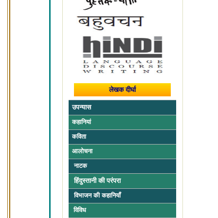
लेखक दीर्घा
उपन्यास
कहानियां
कविता
आलोचना
नाटक
हिंदुस्तानी की परंपरा
विभाजन की कहानियाँ
विविध