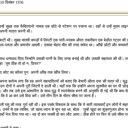
10 दिसंबर 1936
उन्हें सुबह तक फैब्रियानो नामक एक छोटे-से स्टेशन पर रुकना था। वहाँ से उन्हें मुख्य लाइ
 अपनी यात्रा करनी थी।
े रात काटी थी। सुबह मातमी कपड़ों में लिपटी एक भारी-भरकम औरत तकरीबन एक बेडौल गट्ठर की 
बला-पतला और कमजोर आदमी। उसका चेहरा मौत की तरह सफेद था। आँखें छोटी और चमकती ह
के साथ धन्यवाद दिया जिन्होंने उसकी पत्नी के लिए जगह बनाई थी और उसकी सहायता की थी।
 :'तुम ठीक तो हो न, डियर?'
के लिए कोट का कॉलर पुन: अपनी आँख तक खींच लिया।
ह अपना कर्तव्य लगा कि वह अपने सहयात्रियों को बताए कि बेचारी औरत दया की पात्र थी। युद
 दोनों ने अपनी पूरी जिंदगी दे डाली थी। यहाँ तक कि उन्होंने अपना सुलमौवा का घर भी छो
 था। और तब उसे इस आश्वस्ति के साथ युद्ध में स्वयंसेवक बनने की अनुमति दी गई थी कि कम-
ि वे आ कर उसे विदा करें। उसे तीन दिन के भीतर सीमा पर जाना है।
ु की तरह गुर्रा रही थी। इस पक्के विश्वास के साथ कि ये सारी व्याख्याएँ इन लोगों में सहा
। उनमें से एक व्यक्ति, जो खास ध्यान से सुन रहा था, बोला : 'तुम्हें खुदा का शुक्रगुजार होना चा
दिन वहाँ भेज दिया गया था। वह दो बार जख्मी हो कर लौट आया। ठीक होने पर फिर से उसे सीमा प