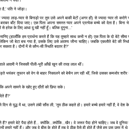
रे आदमी ने कहा।
ा है,' पति ने जोड़ा।
्यादा लाड़-प्यार से बिगाड़ो पर तुम उसे अपने बाकी बेटों (अगर हों) से ज्यादा प्यार तो करोगे 
राबर बाँट दिया जाए। एक पिता अपना समस्त प्यार अपने प्रत्येक बच्चे को देता है। बिना भ
से हरेक के लिए आधा दु:खी नहीं हूँ। बल्कि दुगुना...'
िए (हालाँकि हम प्रार्थना करते हैं कि यह तुम्हारे साथ कभी न हो) एक पिता के दो बेटे सीमा प
ेकिन जो बेटा बच गया है, उसके लिए उसे अवश्य जीना चाहिए। जबकि एकलौते बेटे की स्थिति
 सकता है। दोनों में से कौन-सी स्थिति बदतर है?'
हवाले आदमी ने जिसकी पीली-भूरी आँखें खून की तरह लाल थीं।
मड़ते भयंकर तूफान को वेग से बाहर निकालने को बेचैन लग रही थीं, जिसे उसका कमजोर शरीर 
कि अपने सामने के खोए हुए दाँतों को छिपा सके।
े हैं?'
 से युद्ध में था, उसने लंबी साँस ली, 'तुम ठीक कहते हो। हमारे बच्चे हमारे नहीं हैं; वे देश के 
ैं? हमारे बेटे पैदा होते हैं... क्योंकि...क्योंकि...खैर। वे जरूर पैदा होने चाहिए। जब वे दुनिया म
ी हमारे नहीं हैं। और जब वे बीस के होते हैं तब वे ठीक वैसे ही होते हैं जैसे हम उस उम्र में थे