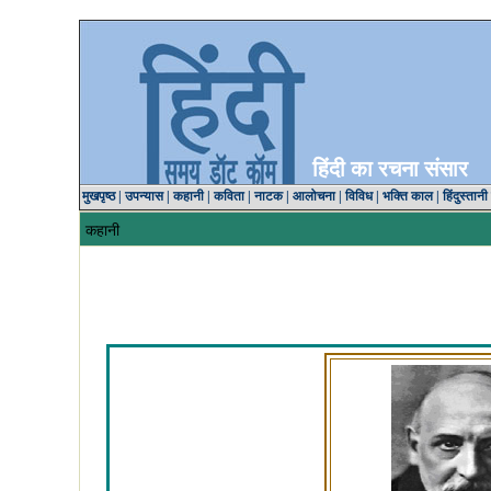
हिंदी का रचना संसार
मुखपृष्ठ
|
उपन्यास
|
कहानी
|
कविता
|
नाटक
|
आलोचना
|
विविध
|
भक्ति काल
|
हिंदुस्तानी
कहानी