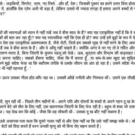
से - लड़कियाँ, सिगरेट, भ्रम, नए रिश्ते...और हाँ, देश। जिसकी पुकार का हमने उत्तर दिया हो
ं, हालाँकि देश प्रेम अभी भी बड़ा है, लेकिन उससे भी ज्यादा तगड़ा है हमारा अपने बच्चों से प्
गा?'
ों की भावनाओं को ध्यान में नहीं रखें जब वे बीस साल के हैं? क्या यह प्राकृतिक नहीं है कि वे
कों की बात कर रहा हूँ)? क्या यह स्वाभाविक नहीं कि ऐसा ही हो? क्या उन्हें हमें बूढ़ों के रूप में
श एक प्राकृतिक आवश्यकता है, जैसे रोटी, जिसे हम सबको भूख से नहीं मरने के लिए अवश्
 जब वे बीस बरस के हैं। और वे आँसू नहीं चाहते हैं। क्योंकि अगर वे मर गए तो वे गर्वित और प्
न मरता है, बिना जिंदगी के कुरूप पहलू को देखे। ऊब, क्षुद्रता और विभ्रम की कड़वाहट क
द करना चाहिए। सबको हँसना चाहिए, जैसा कि मैं करता हूँ...या कम-से-कम खुदा का शुक्
े उसने मुझे संदेश भेजा था कि सर्वोत्तम तरीके से उसके जीवन का अंत हो रहा है। उसने संदेश भ
ी नहीं पहनता हूँ...'
ं के ऊपर उसका नीला होंठ काँप रहा था। उसकी आँखें पनीली और निश्चल थीं। उसने एक तीखी 
ी, सुन रही थी - पिछले तीन महीनों से - अपने पति और दोस्तों के शब्दों से अपने गहन दु:ख के
ने बेटे को मौत के लिए नहीं, एक खतरनाक जिंदगी के लिए भेज रही है। बहुत-से शब्द जो उसस
 था। यह देख कर कि कोई - जैसा कि वह सोचती थी - उसका दु:ख बाँट नहीं सकता है।
 उसे अचानक पता चला कि दूसरे गलत नहीं थे और ऐसा नहीं था कि उसे नहीं समझ सके थे। बल
ों को विदा करते हैं वरन उनकी मृत्यु को भी बिना रोए सहन करते हैं।