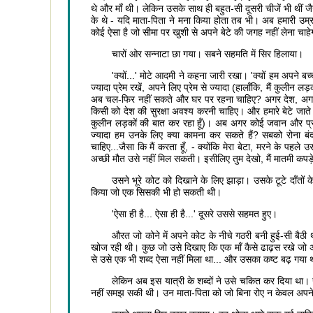
थे और माँ थी। लेकिन उसके साथ ही बहुत-सी दूसरी चीजें भी थीं जै
के थे - यदि माता-पिता ने मना किया होता तब भी। अब हमारी उम्र मे
कोई ऐसा है जो सीमा पर खुशी से अपने बेटे की जगह नहीं लेना चाहे
चारों ओर सन्नाटा छा गया। सबने सहमति में सिर हिलाया।
'क्यों...' मोटे आदमी ने कहना जारी रखा। 'क्यों हम अपने बच्च
ज्यादा प्रेम रखें, अपने लिए प्रेम से ज्यादा (हालाँकि, मैं कुलीन लड़
अब चल-फिर नहीं सकते और घर पर रहना चाहिए? अगर देश, अगर दे
किसी को देश की सुरक्षा अवश्य करनी चाहिए। और हमारे बेटे जाते हैं
कुलीन लड़कों की बात कर रहा हूँ)। अब अगर कोई जवान और प्रसन्
ज्यादा हम उनके लिए क्या कामना कर सकते हैं? सबको रोना बं
चाहिए...जैसा कि मैं करता हूँ, - क्योंकि मेरा बेटा, मरने के पहल
अच्छी मौत उसे नहीं मिल सकती। इसीलिए तुम देखो, मैं मातमी कपड़े भ
उसने भूरे कोट को दिखाने के लिए झाड़ा। उसके टूटे दाँतो
किया जो एक सिसकी भी हो सकती थी।
'ऐसा ही है... ऐसा ही है...' दूसरे उससे सहमत हुए।
औरत जो कोने में अपने कोट के नीचे गठरी बनी हुई-सी बैठी थ
खोज रही थी। कुछ जो उसे दिखाए कि एक माँ कैसे ढाढ़स रखे जो अप
से उसे एक भी शब्द ऐसा नहीं मिला था... और उसका कष्ट बढ़ गया
लेकिन अब इस यात्री के शब्दों ने उसे चकित कर दिया था।
नहीं समझ सकी थी। उन माता-पिता को जो बिना रोए न केवल अपने बेट