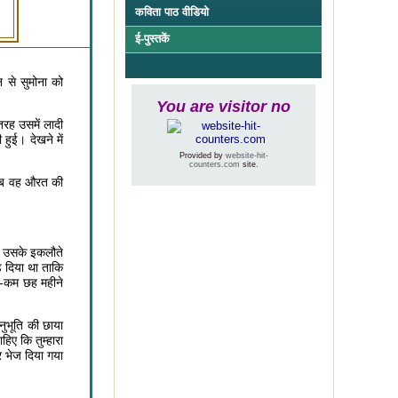
कविता पाठ वीडियो
ई-
पुस्तकें
न से सुमोना को
You are visitor no
तरह उसमें लादी
ुई। देखने में
Provided by
website-hit-
counters.com
site.
 तब वह औरत की
्ध उसके इकलौते
ड़ दिया था ताकि
से-कम छह महीने
नुभूति की छाया
हिए कि तुम्हारा
र भेज दिया गया