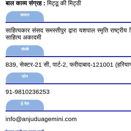
बाल काव्य संग्रह :
मिट्ठू की मिट्ठी
सम्मान
साहित्यकार संसद समस्तीपुर द्वारा यशपाल स्मृति राष्ट्री
साहित्य अकादमी
संपर्क
839, सेक्‍टर-21 सी, पार्ट-2, फरीदाबाद-121001 (‍हरिया
फोन
91-9810236253
ई-मेल
info@anjuduagemini.com