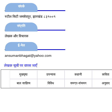
संपर्क
स्टील सिटी जमशेदपुर, झारखंड ८३१००१
संप्रति
लेखक और विचारक
ई-मेल
ansumanbhagat@yahoo.com
लेखक सूची पर वापस जाएँ
मुखपृष्ठ
उपन्यास
कहानी
कविता
बाल साहित्य
विविध
समग्र-संचयन
अनुवाद