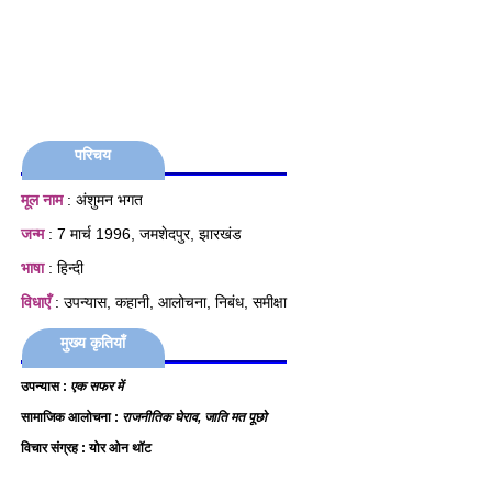
परिचय
मूल नाम
: अंशुमन भगत
जन्म
: 7 मार्च 1996, जमशेदपुर, झारखंड
भाषा
: हिन्दी
विधाएँ
: उपन्यास, कहानी, आलोचना, निबंध, समीक्षा
मुख्य कृतियाँ
उपन्यास :
एक सफर में
सामाजिक आलोचना :
राजनीतिक घेराव,
जाति मत पूछो
विचार संग्रह : योर ओन थॉट