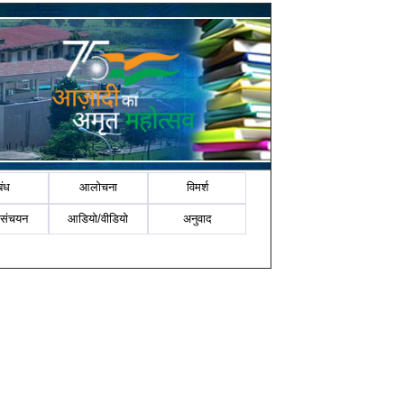
बंध
आलोचना
विमर्श
-संचयन
आडियो/वीडियो
अनुवाद