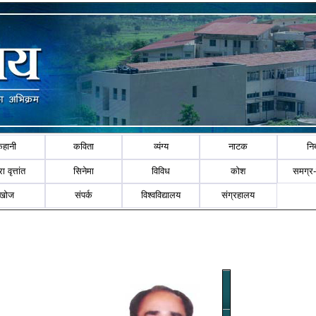
कहानी
कविता
व्यंग्य
नाटक
नि
ा वृत्तांत
सिनेमा
विविध
कोश
समग्र
खोज
संपर्क
विश्वविद्यालय
संग्रहालय