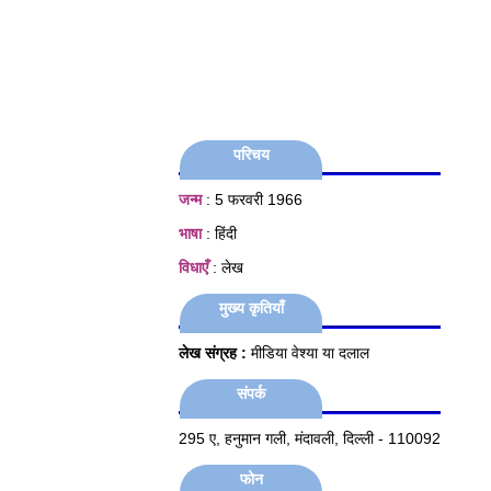
परिचय
जन्म
: 5 फरवरी 1966
भाषा
: हिंदी
विधाएँ
: लेख
मुख्य कृतियाँ
लेख संग्रह
:
मीडिया वेश्‍या या दलाल
संपर्क
295 ए, हनुमान गली, मंदावली, दिल्ली - 110092
फोन