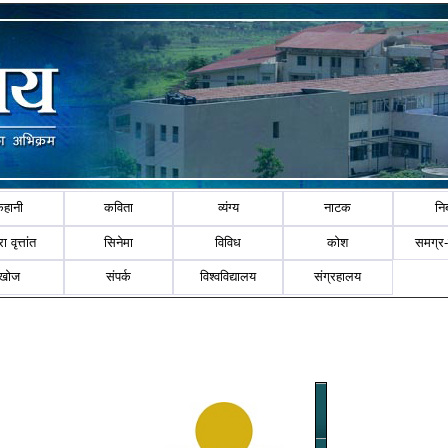
कहानी
कविता
व्यंग्य
नाटक
नि
ा वृत्तांत
सिनेमा
विविध
कोश
समग्र
खोज
संपर्क
विश्वविद्यालय
संग्रहालय