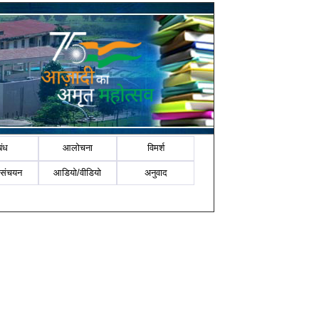
बंध
आलोचना
विमर्श
-संचयन
आडियो/वीडियो
अनुवाद