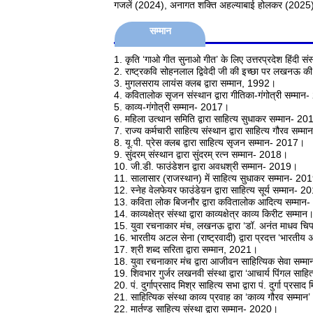
गजलें (2024), अनागत शक्ति अहल्याबाई होलकर (2025
सम्मान
1. कृति ‘गाओ गीत सुनाओ गीत’ के लिए उत्तरप्रदेश हिंदी सं
2. राष्ट्रकवि सोहनलाल द्विवेदी जी की इच्छा पर लखनऊ क
3. मुगलसराय लायंस क्लब द्वारा सम्मान, 1992।
4. कवितालोक सृजन संस्थान द्वारा गीतिका-गंगोत्री सम्मा
5. काव्य-गंगोत्री सम्मान- 2017।
6. महिला उत्थान समिति द्वारा साहित्य सुधाकर सम्मान- 2
7. राज्य कर्मचारी साहित्य संस्थान द्वारा साहित्य गौरव सम्
8. यू.पी. प्रेस क्लब द्वारा साहित्य सृजन सम्मान- 2017।
9. सुंदरम् संस्थान द्वारा सुंदरम् रत्न सम्मान- 2018।
10. जी.डी. फाउंडेशन द्वारा अवधश्री सम्मान- 2019।
11. सालासार (राजस्थान) में साहित्य सुधाकर सम्मान- 20
12. स्नेह वेलफेयर फाउंडेय़न द्वारा साहित्य सूर्य सम्मान- 
13. कविता लोक बिजनौर द्वारा कवितालोक आदित्य सम्मा
14. काव्यक्षेत्र संस्था द्वारा काव्यक्षेत्र काव्य किरीट सम्मान
15. युवा रचनाकार मंच, लखनऊ द्वारा ‘डॉ. अनंत माधव चि
16. भारतीय अटल सेना (राष्ट्रवादी) द्वारा प्रदत्त ‘भार
17. श्री शब्द सरिता द्वारा सम्मान, 2021।
18. युवा रचनाकार मंच द्वारा आजीवन साहित्यिक सेवा सम्
19. शिवभार गुर्जर लखनवी संस्था द्वारा ‘आचार्य पिंगल साहित
20. पं. दुर्गाप्रसाद मिश्र साहित्य सभा द्वारा पं. दुर्गा प्
21. साहित्यिक संस्था काव्य प्रवाह का ‘काव्य गौरव सम्मान’
22. मार्तण्ड साहित्य संस्था द्वारा सम्मान- 2020।