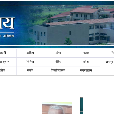
कहानी
कविता
व्यंग्य
नाटक
नि
ा वृत्तांत
सिनेमा
विविध
कोश
समग्र
खोज
संपर्क
विश्वविद्यालय
संग्रहालय