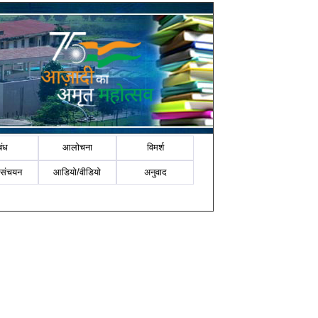
बंध
आलोचना
विमर्श
-संचयन
आडियो/वीडियो
अनुवाद