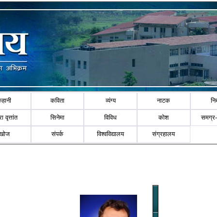
कहानी
कविता
व्यंग्य
नाटक
नि
ा वृत्तांत
सिनेमा
विविध
कोश
समग्र
खोज
संपर्क
विश्वविद्यालय
संग्रहालय