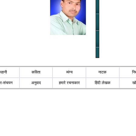
कहानी
कविता
व्यंग्य
नाटक
नि
्र-संचयन
अनुवाद
हमारे रचनाकार
हिंदी लेखक
ख