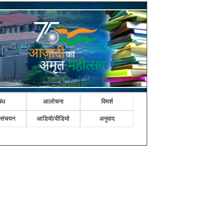
बंध
आलोचना
विमर्श
-संचयन
आडियो/वीडियो
अनुवाद