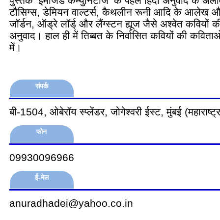
पुस्तक ‘इमैजिंड कम्युनिटीज’ के पहले हिंदी अनुवाद के अ
टौसिग्स, डेमियन वाल्टर्स, कैथलीन रूनी आदि के आलेख औ
जॉर्डन, ऑड्रे लॉर्ड् और लैंग्स्टन ह्यूज जैसे अश्वेत कवियों
अनुवाद। हाल ही में तिब्बत के निर्वासित कवियों की कविताओ
में।
संपर्क
बी-1504, ओबेरॉय स्प्लेंडर, जोगेश्वरी ईस्ट, मुंबई (महाराष्ट्
फोन
09930096966
ई-मेल
anuradhadei@yahoo.co.in