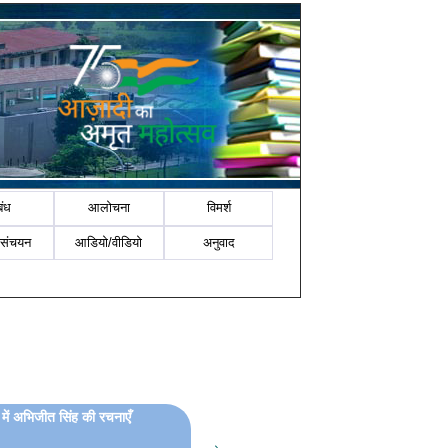
बंध
आलोचना
विमर्श
-संचयन
आडियो/वीडियो
अनुवाद
 में अभिजीत सिंह की रचनाएँ