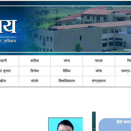
कहानी
कविता
व्यंग्य
नाटक
नि
ा वृत्तांत
सिनेमा
विविध
कोश
समग्र
खोज
संपर्क
विश्वविद्यालय
संग्रहालय
हिंदी समय