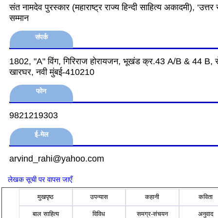
संत नामदेव पुरस्कार (महाराष्ट्र राज्य हिन्दी साहित्य अकादमी), ‘उत्तर 
सम्मान
संपर्क
1802, "A" विंग, गिरिराज होरायजन, भूखंड क्र.43 A/B & 44 B, स
खारघर, नवी मुंबई-410210
फोन
9821219303
ई-मेल
arvind_rahi@yahoo.com
लेखक सूची पर वापस जाएँ
मुखपृष्ठ
उपन्यास
कहानी
कविता
बाल साहित्य
विविध
समग्र-संचयन
अनुवाद