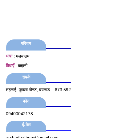
परिचय
भाषा
: मलयालम
विधाएँ
: कहानी
संपर्क
शहनाई, पूमाला पोस्ट, वयनाड – 673 592
फोन
09400042178
ई-मेल
arshadbathery@gmail.com