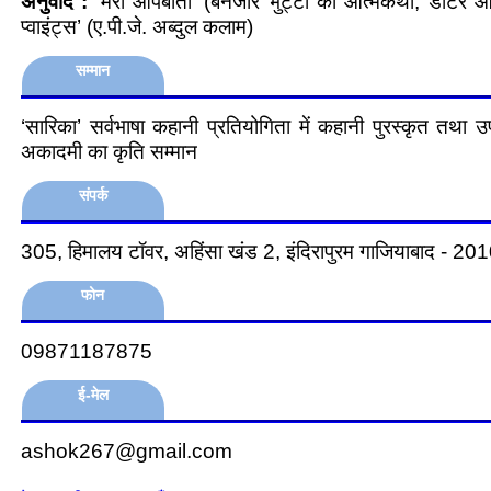
अनुवाद :
‘मेरी आपबीती’ (बेनजीर भुट्टो की आत्मकथा, डॉटर ऑफ
प्वाइंट्स’ (ए.पी.जे. अब्दुल कलाम)
सम्मान
‘सारिका’ सर्वभाषा कहानी प्रतियोगिता में कहानी पुरस्कृत तथा उ
अकादमी का कृति सम्मान
संपर्क
305, हिमालय टॉवर, अहिंसा खंड 2, इंदिरापुरम गाजियाबाद - 2
फोन
09871187875
ई-मेल
ashok267@gmail.com