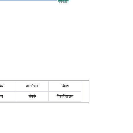
कविताएँ
बंध
आलोचना
विमर्श
ोज
संपर्क
विश्वविद्यालय