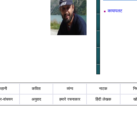
कायापलट
कहानी
कविता
व्यंग्य
नाटक
नि
्र-संचयन
अनुवाद
हमारे रचनाकार
हिंदी लेखक
ख