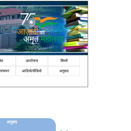
बंध
आलोचना
विमर्श
-संचयन
आडियो/वीडियो
अनुवाद
अनुवाद