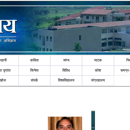
कहानी
कविता
व्यंग्य
नाटक
नि
ा वृत्तांत
सिनेमा
विविध
कोश
समग्र
खोज
संपर्क
विश्वविद्यालय
संग्रहालय