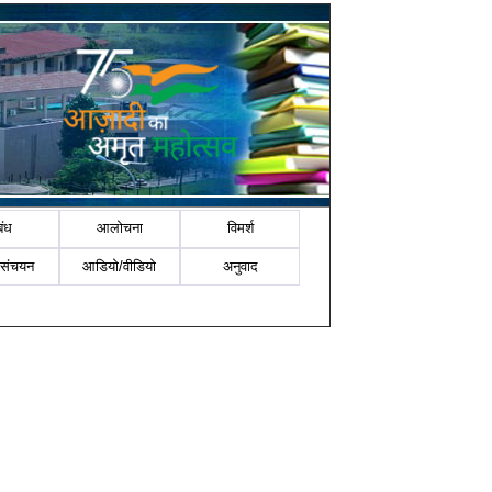
बंध
आलोचना
विमर्श
-संचयन
आडियो/वीडियो
अनुवाद