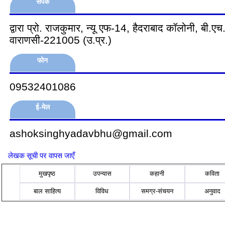
संपर्क
द्वारा प्रो. राजकुमार, न्यू एफ-14, हैदराबाद कॉलोनी, बी.एच.
वाराणसी-221005 (उ.प्र.)
फोन
09532401086
ई-मेल
ashoksinghyadavbhu@gmail.com
लेखक सूची पर वापस जाएँ
मुखपृष्ठ
उपन्यास
कहानी
कविता
बाल साहित्य
विविध
समग्र-संचयन
अनुवाद