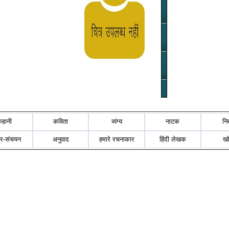
कहानी
कविता
व्यंग्य
नाटक
नि
्र-संचयन
अनुवाद
हमारे रचनाकार
हिंदी लेखक
ख