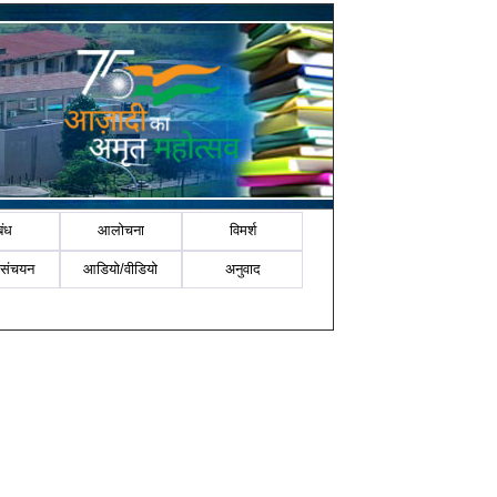
बंध
आलोचना
विमर्श
-संचयन
आडियो/वीडियो
अनुवाद