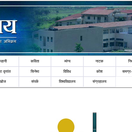
कहानी
कविता
व्यंग्य
नाटक
नि
ा वृत्तांत
सिनेमा
विविध
कोश
समग्र
खोज
संपर्क
विश्वविद्यालय
संग्रहालय