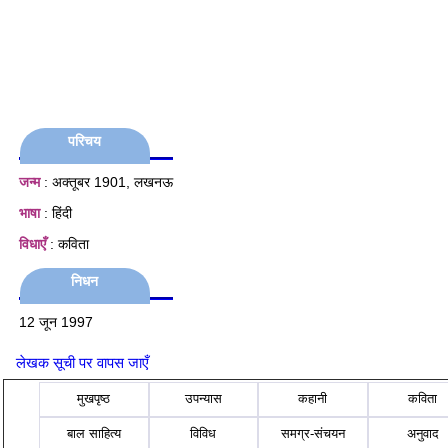
परिचय
जन्म
: अक्तूबर 1901, लखनऊ
भाषा
: हिंदी
विधाएँ
: कविता
निधन
12 जून 1997
लेखक सूची पर वापस जाएँ
मुखपृष्ठ
उपन्यास
कहानी
कविता
बाल साहित्य
विविध
समग्र-संचयन
अनुवाद