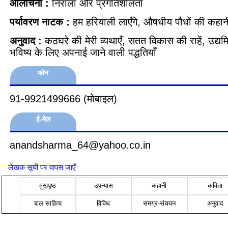
आलोचना :
निराला और प्रगतिशीलता
पर्यावरण नाटक :
हम हरियाली लाएँगे, औषधीय पौधों की कहान
अनुवाद :
कठघरे की मेरी व्यथाएँ, सतत विकास की राहें, उद्यमित
भविष्य के लिए अपनाई जाने वाली पद्धतियाँ
फोन
91-9921499666 (मोबाइल)
ई-मेल
anandsharma_64@yahoo.co.in
लेखक सूची पर वापस जाएँ
मुखपृष्ठ
उपन्यास
कहानी
कविता
बाल साहित्य
विविध
समग्र-संचयन
अनुवाद