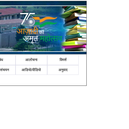
बंध
आलोचना
विमर्श
-संचयन
आडियो/वीडियो
अनुवाद