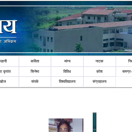
कहानी
कविता
व्यंग्य
नाटक
नि
ा वृत्तांत
सिनेमा
विविध
कोश
समग्र
खोज
संपर्क
विश्वविद्यालय
संग्रहालय