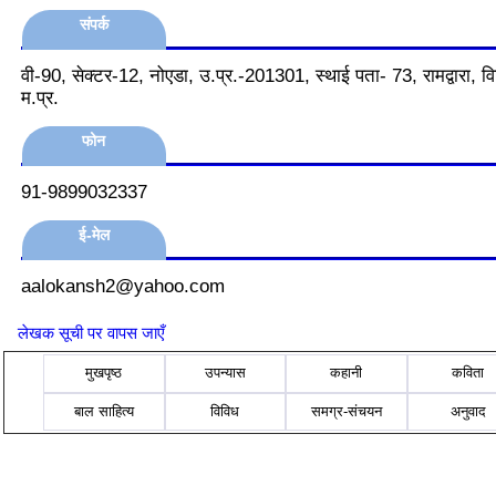
संपर्क
वी-90, सेक्‍टर-12, नोएडा, उ.प्र.-201301, स्‍थाई पता- 73, रामद्वारा, व
म.प्र.
फोन
91-9899032337
ई-मेल
aalokansh2@yahoo.com
लेखक सूची पर वापस जाएँ
मुखपृष्ठ
उपन्यास
कहानी
कविता
बाल साहित्य
विविध
समग्र-संचयन
अनुवाद