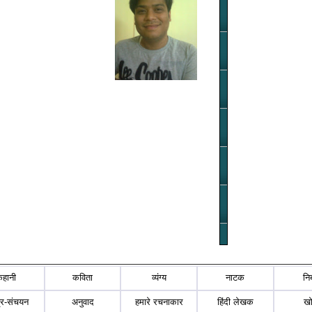
कहानी
कविता
व्यंग्य
नाटक
नि
्र-संचयन
अनुवाद
हमारे रचनाकार
हिंदी लेखक
ख