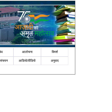
बंध
आलोचना
विमर्श
-संचयन
आडियो/वीडियो
अनुवाद