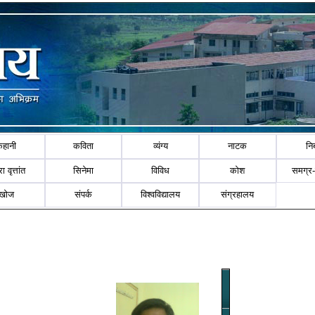
कहानी
कविता
व्यंग्य
नाटक
नि
ा वृत्तांत
सिनेमा
विविध
कोश
समग्र
खोज
संपर्क
विश्वविद्यालय
संग्रहालय