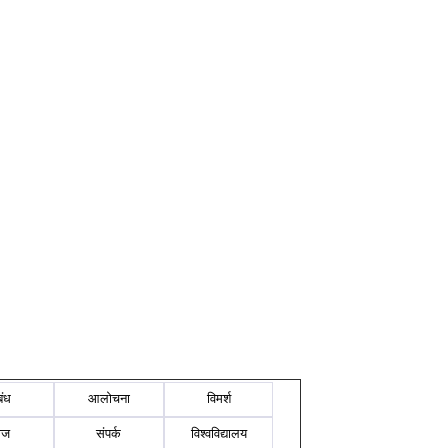
बंध
आलोचना
विमर्श
ोज
संपर्क
विश्वविद्यालय