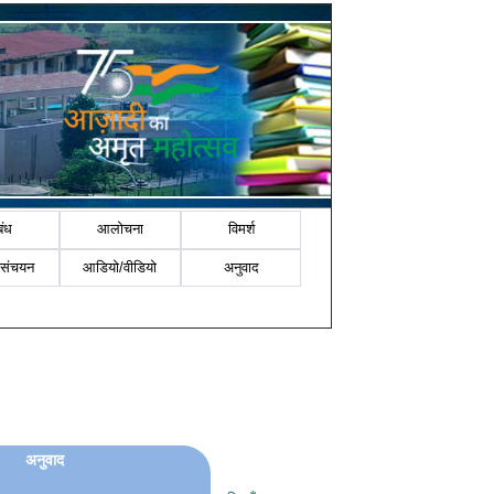
बंध
आलोचना
विमर्श
-संचयन
आडियो/वीडियो
अनुवाद
अनुवाद