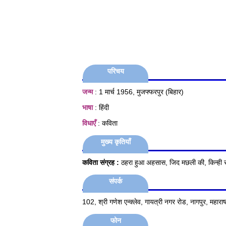
परिचय
जन्म
: 1 मार्च 1956, मुजफ्फरपुर (बिहार)
भाषा
: हिंदी
विधाएँ
: कविता
मुख्य कृतियाँ
कविता संग्रह :
ठहरा हुआ अहसास, जिद मछली की, किन्ही रात्
संपर्क
102, श्री गणेश एन्‍क्‍लेव, गायत्री नगर रोड, नागपुर, महाराष्
फोन