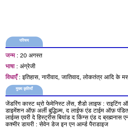
परिचय
जन्म
: 20 अगस्त
भाषा
: अंग्रेजी
विधाएँ
: इतिहास, नारीवाद, जातिवाद, लोकतंत्र आदि के मस
मुख्य कृतियाँ
जेंडरिंग कास्ट थ्रो फेमेनिस्ट लेंस, शैडो लाइफ : राइटिं
डाइमेंशन ऑफ़ अर्ली बुद्धिज़्म, द लाईफ एंड टाईम ऑफ़ पंडिता
लाईव्स एवरी दे हिस्ट्रीस बियांड द किंग्स एंड द ब्रह्मनास ए
कश्मीर डायरी : सेवेन डेज इन एन आर्म्ड पैराडाइज