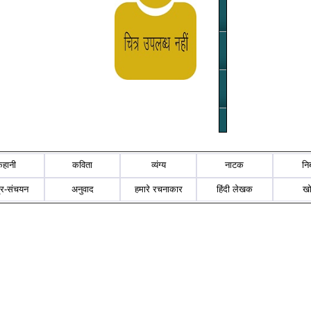
कहानी
कविता
व्यंग्य
नाटक
नि
्र-संचयन
अनुवाद
हमारे रचनाकार
हिंदी लेखक
ख