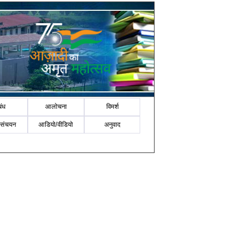
बंध
आलोचना
विमर्श
-संचयन
आडियो/वीडियो
अनुवाद