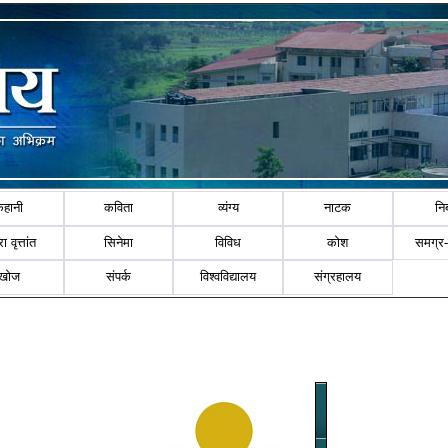
कहानी
कविता
व्यंग्य
नाटक
नि
ा वृत्तांत
सिनेमा
विविध
कोश
समग्र
खोज
संपर्क
विश्वविद्यालय
संग्रहालय