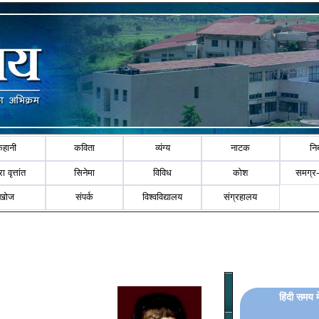
कहानी
कविता
व्यंग्य
नाटक
नि
ा वृत्तांत
सिनेमा
विविध
कोश
समग्र
खोज
संपर्क
विश्वविद्यालय
संग्रहालय
हिंदी समय म