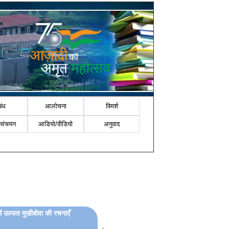
बंध
आलोचना
विमर्श
-संचयन
आडियो/वीडियो
अनुवाद
ें उल्फत मुखीबोवा की रचनाएँ