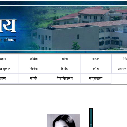
कहानी
कविता
व्यंग्य
नाटक
नि
ा वृत्तांत
सिनेमा
विविध
कोश
समग्र
खोज
संपर्क
विश्वविद्यालय
संग्रहालय