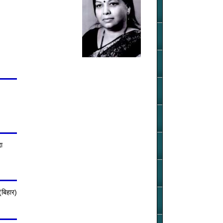
ा
(बिहार)