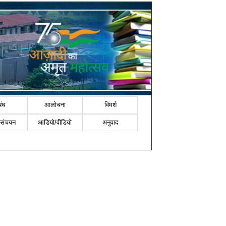
बंध
आलोचना
विमर्श
-संचयन
आडियो/वीडियो
अनुवाद