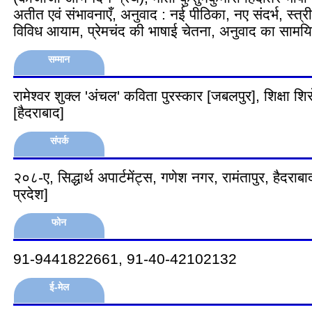
अतीत एवं संभावनाएँ, अनुवाद : नई पीठिका, नए संदर्भ, स्त
विविध आयाम, प्रेमचंद की भाषाई चेतना, अनुवाद का सामयिक 
सम्मान
रामेश्वर शुक्ल 'अंचल' कविता पुरस्कार [जबलपुर], शिक्षा शि
[हैदराबाद]
संपर्क
२०८-ए, सिद्धार्थ अपार्टमेंट्स, गणेश नगर, रामंतापुर, हैदर
प्रदेश]
फोन
91-9441822661, 91-40-42102132
ई-मेल