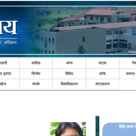
कहानी
कविता
व्यंग्य
नाटक
नि
ा वृत्तांत
सिनेमा
विविध
कोश
समग्र
खोज
संपर्क
विश्वविद्यालय
संग्रहालय
हिंदी समय 