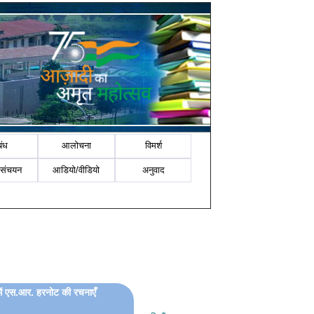
बंध
आलोचना
विमर्श
-संचयन
आडियो/वीडियो
अनुवाद
में एस.आर. हरनोट की रचनाएँ