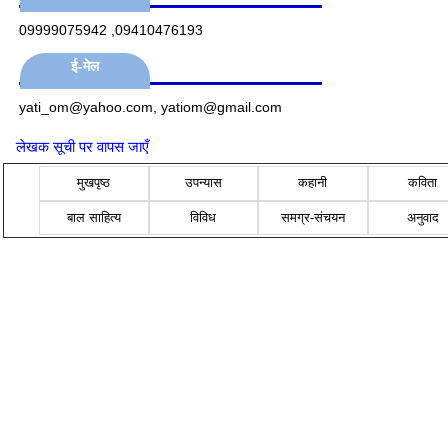
09999075942 ,09410476193
ई-मेल
yati_om@yahoo.com, yatiom@gmail.com
लेखक सूची पर वापस जाएँ
मुखपृष्ठ
उपन्यास
कहानी
कविता
बाल साहित्य
विविध
समग्र-संचयन
अनुवाद