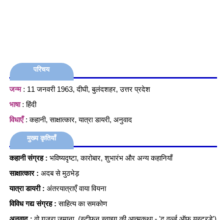
परिचय
जन्म
: 11 जनवरी 1963, दीघी, बुलंदशहर, उत्तर प्रदेश
भाषा
: हिंदी
विधाएँ
: कहानी, साक्षात्कार, यात्रा डायरी, अनुवाद
मुख्य कृतियाँ
कहानी संग्रह :
भविष्यदृष्टा, कारोबार, शुभारंभ और अन्य कहानियाँ
साक्षात्कार :
अदब से मुठभेड़
यात्रा डायरी :
अंतरयात्राएँ वाया वियना
विविध गद्य संग्रह :
साहित्य का समकोण
अनुवाद :
वो गुजरा जमाना (स्टीफन स्वाइग की आत्मकथा - 'द वर्ल्ड ऑफ यस्टरडे')