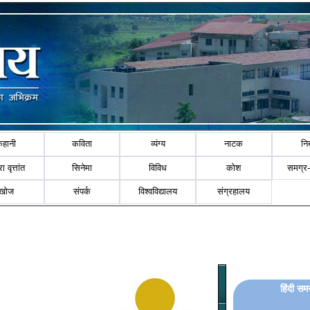
कहानी
कविता
व्यंग्य
नाटक
नि
ा वृत्तांत
सिनेमा
विविध
कोश
समग्र
खोज
संपर्क
विश्वविद्यालय
संग्रहालय
हिंदी सम