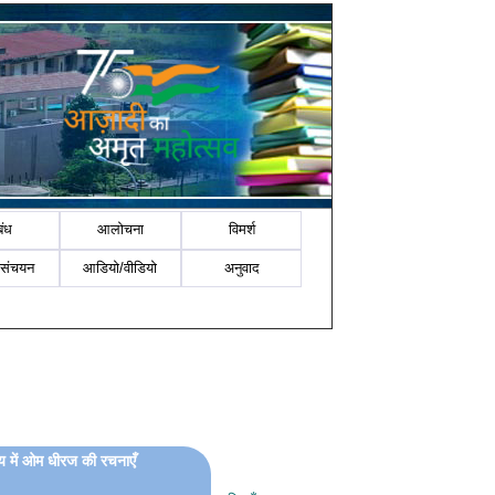
बंध
आलोचना
विमर्श
-संचयन
आडियो/वीडियो
अनुवाद
य में ओम धीरज की रचनाएँ