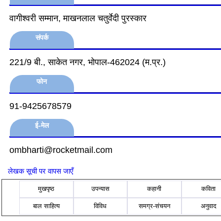
वागीश्‍वरी सम्मान, माखनलाल चतुर्वेदी पुरस्कार
संपर्क
221/9 बी., साकेत नगर, भोपाल-462024 (म.प्र.)
फोन
91-9425678579
ई-मेल
ombharti@rocketmail.com
लेखक सूची पर वापस जाएँ
मुखपृष्ठ
उपन्यास
कहानी
कविता
बाल साहित्य
विविध
समग्र-संचयन
अनुवाद