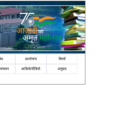
बंध
आलोचना
विमर्श
-संचयन
आडियो/वीडियो
अनुवाद