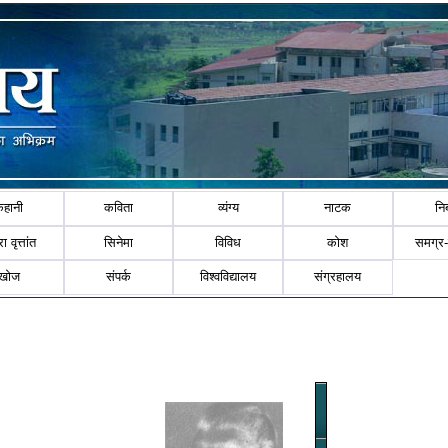
कहानी
कविता
व्यंग्य
नाटक
नि
ा वृत्तांत
सिनेमा
विविध
कोश
समग्र
खोज
संपर्क
विश्वविद्यालय
संग्रहालय