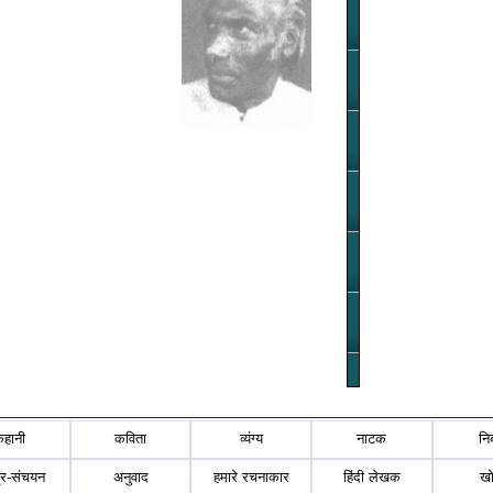
कहानी
कविता
व्यंग्य
नाटक
नि
्र-संचयन
अनुवाद
हमारे रचनाकार
हिंदी लेखक
ख