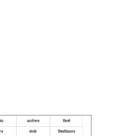
बंध
आलोचना
विमर्श
ोज
संपर्क
विश्वविद्यालय