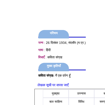
परिचय
जन्म
: 26 दिसंबर 1934, मंदसौर (म.प्र.)
भाषा
: हिंदी
विधाएँ
: कविता संग्रह
मुख्य कृतियाँ
कविता संग्रह-
मैं एक दर्पण हूँ
लेखक सूची पर वापस जाएँ
मुखपृष्ठ
उपन्यास
बाल साहित्य
विविध
समग