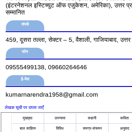
(इंटरनेशनल इस्टिच्युट ऑफ एजुकेशन, अमेरिका), उत्तर प्रद
सम्मानित
संपर्क
459, दूसरा तल्ला, सेक्टर – 5, वैशाली, गाजियाबाद, उत्त
फोन
09555499138, 09660264646
ई-मेल
kumarnarendra1958@gmail.com
लेखक सूची पर वापस जाएँ
मुखपृष्ठ
उपन्यास
कहानी
कविता
बाल साहित्य
विविध
समग्र-संचयन
अनुवाद