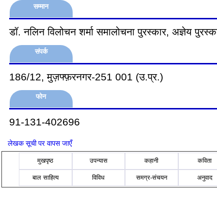
सम्मान
डॉ. नलिन विलोचन शर्मा समालोचना पुरस्कार, अज्ञेय पुरस्क
संपर्क
186/12, मुज़फ्फ़रनगर-251 001 (उ.प्र.)
फोन
91-131-402696
लेखक सूची पर वापस जाएँ
मुखपृष्ठ
उपन्यास
कहानी
कविता
बाल साहित्य
विविध
समग्र-संचयन
अनुवाद