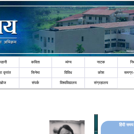
कहानी
कविता
व्यंग्य
नाटक
नि
ा वृत्तांत
सिनेमा
विविध
कोश
समग्र
खोज
संपर्क
विश्वविद्यालय
संग्रहालय
हिंदी समय 