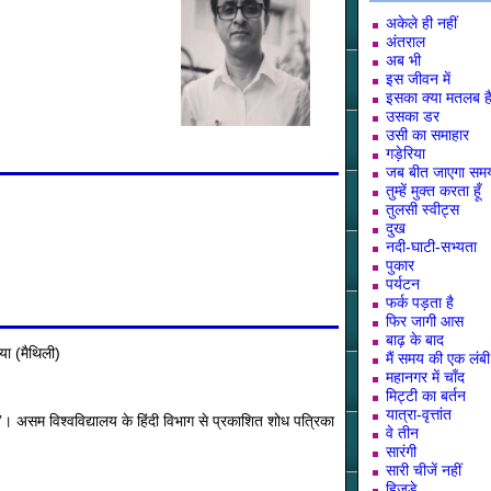
अकेले ही नहीं
अंतराल
अब भी
इस जीवन में
इसका क्या मतलब है
उसका डर
उसी का समाहार
गड़ेरिया
जब बीत जाएगा सम
तुम्हें मुक्त करता हूँ
तुलसी स्वीट्स
दुख
नदी-घाटी-सभ्यता
पुकार
पर्यटन
फर्क पड़ता है
फिर जागी आस
बाढ़ के बाद
या (मैथिली)
मैं समय की एक लंब
महानगर में चाँद
मिट्टी का बर्तन
यात्रा-वृत्तांत
पति’। असम विश्वविद्यालय के हिंदी विभाग से प्रकाशित शोध पत्रिका
वे तीन
सारंगी
सारी चीजें नहीं
हिजड़े