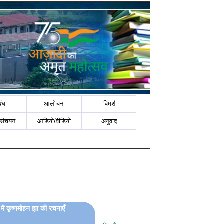
बंध
आलोचना
विमर्श
-संचयन
आडियो/वीडियो
अनुवाद
में कृष्णमोहन झा की रचनाएँ