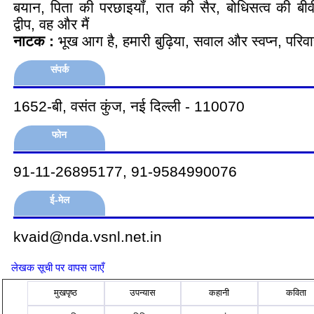
बयान, पिता की परछाइयॉं, रात की सैर, बोधिसत्व की बी
द्वीप, वह और मैं
नाटक :
भूख आग है, हमारी बुढ़िया, सवाल और स्वप्न, परिव
संपर्क
1652-बी, वसंत कुंज, नई दिल्ली - 110070
फोन
91-11-26895177, 91-9584990076
ई-मेल
kvaid@nda.vsnl.net.in
लेखक सूची पर वापस जाएँ
मुखपृष्ठ
उपन्यास
कहानी
कविता