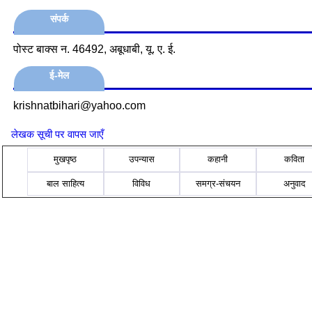
संपर्क
पोस्‍ट बाक्‍स न. 46492, अबूधाबी, यू. ए. ई.
ई-मेल
krishnatbihari@yahoo.com
लेखक सूची पर वापस जाएँ
मुखपृष्ठ
उपन्यास
कहानी
कविता
बाल साहित्य
विविध
समग्र-संचयन
अनुवाद