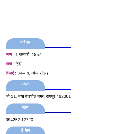
परिचय
जन्म
: 1 जनवरी, 1957
भाषा
: हिंदी
विधाएँ
: उपन्यास, व्यंग्य संग्रह
संपर्क
जी-31, नया पंचशील नगर, रायपुर-492001
फोन
094252 12720
ई-मेल