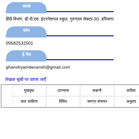
संपर्क
हिंदी विभाग, डी.पी.एस. इंटरनेशनल स्कूल, गुरुग्राम सेक्टर-50, हरियाणा
फोन
09582532501
ई-मेल
ghanshyamdevansh@gmail.com
लेखक सूची पर वापस जाएँ
मुखपृष्ठ
उपन्यास
कहानी
कविता
बाल साहित्य
विविध
समग्र-संचयन
अनुवाद