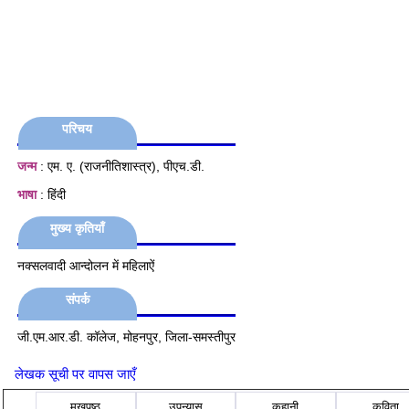
परिचय
जन्म
: एम. ए. (राजनीतिशास्‍त्र), पीएच.डी.
भाषा
: हिंदी
मुख्य कृतियाँ
नक्सलवादी आन्दोलन में महिलाऐं
संपर्क
जी.एम.आर.डी. कॉलेज, मोहनपुर, जिला-समस्तीपुर
लेखक सूची पर वापस जाएँ
मुखपृष्ठ
उपन्यास
कहानी
कविता