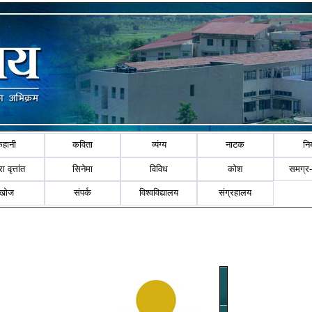
कहानी
कविता
व्यंग्य
नाटक
नि
ा वृत्तांत
सिनेमा
विविध
कोश
समग्र
खोज
संपर्क
विश्वविद्यालय
संग्रहालय