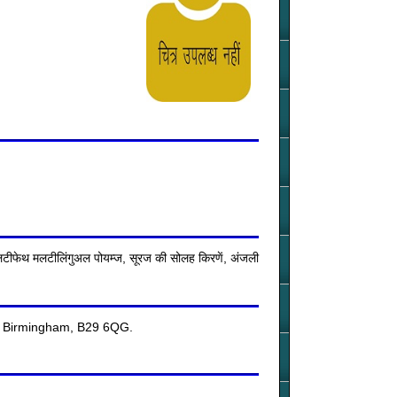
लटीफेथ मलटीलिंगुअल पोयम्ज, सूरज की सोलह किरणें, अंजली
k, Birmingham, B29 6QG.