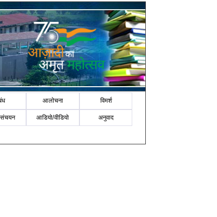
बंध
आलोचना
विमर्श
-संचयन
आडियो/वीडियो
अनुवाद