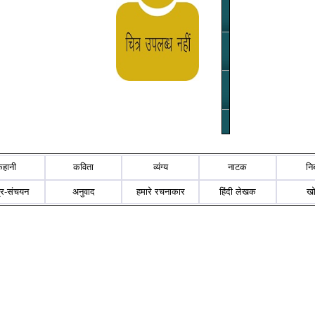
कहानी
कविता
व्यंग्य
नाटक
नि
्र-संचयन
अनुवाद
हमारे रचनाकार
हिंदी लेखक
ख