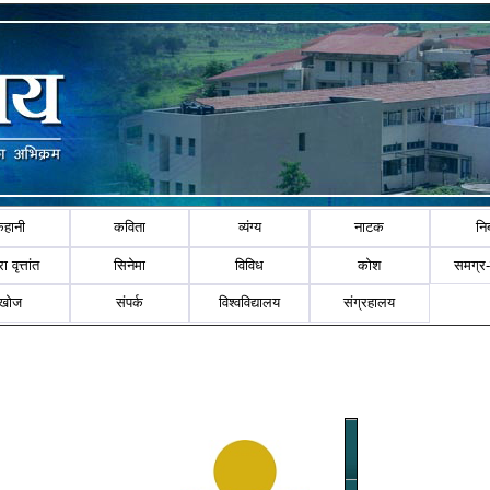
कहानी
कविता
व्यंग्य
नाटक
नि
ा वृत्तांत
सिनेमा
विविध
कोश
समग्र
खोज
संपर्क
विश्वविद्यालय
संग्रहालय