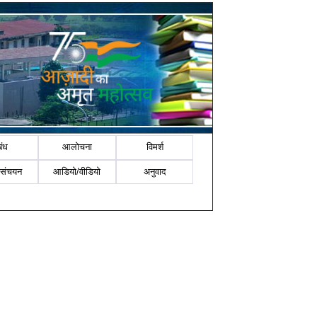
बंध
आलोचना
विमर्श
-संचयन
आडियो/वीडियो
अनुवाद