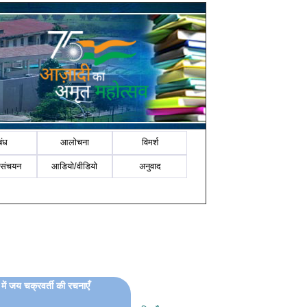
बंध
आलोचना
विमर्श
-संचयन
आडियो/वीडियो
अनुवाद
में जय चक्रवर्ती की रचनाएँ