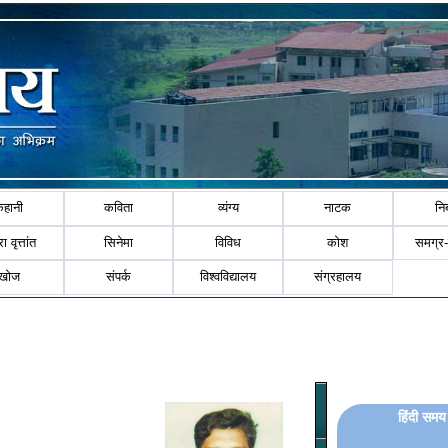
कहानी
कविता
व्यंग्य
नाटक
नि
ा वृत्तांत
सिनेमा
विविध
कोश
समग्र
खोज
संपर्क
विश्वविद्यालय
संग्रहालय
हिंदी समय 