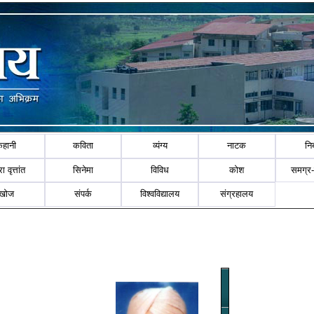
कहानी
कविता
व्यंग्य
नाटक
नि
ा वृत्तांत
सिनेमा
विविध
कोश
समग्र
खोज
संपर्क
विश्वविद्यालय
संग्रहालय