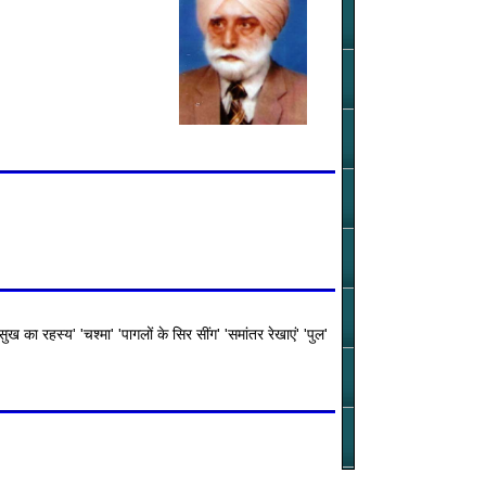
ुख का रहस्य' 'चश्मा' 'पागलों के सिर सींग' 'समांतर रेखाएं' 'पुल'