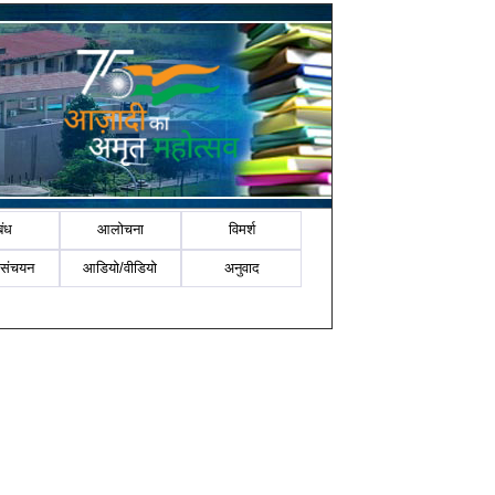
बंध
आलोचना
विमर्श
-संचयन
आडियो/वीडियो
अनुवाद