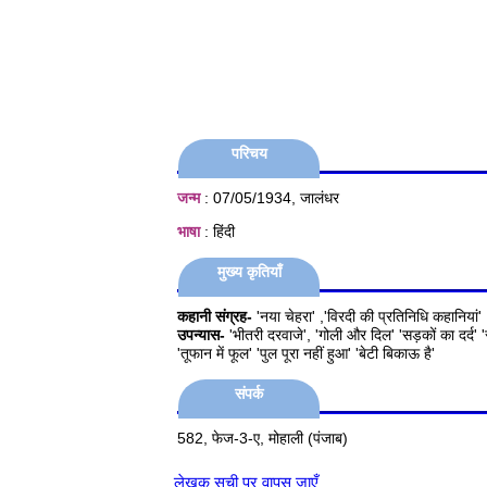
परिचय
जन्म
: 07/05/1934, जालंधर
भाषा
: हिंदी
मुख्य कृतियाँ
कहानी संग्रह-
'नया चेहरा' ,'विरदी की प्रतिनिधि कहानियां'
उपन्यास-
'भीतरी दरवाजे', 'गोली और दिल' 'सड़कों का दर्द' 'स
'तूफान में फूल' 'पुल पूरा नहीं हुआ' 'बेटी बिकाऊ है'
संपर्क
582, फेज-3-ए, मोहाली (पंजाब)
लेखक सूची पर वापस जाएँ