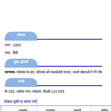
परिचय
जन्म
: 1950
भाषा
: हिंदी
मुख्य कृतियाँ
उपन्यास-
प्रेमचंद के बाद, प्रेमचंद की यथार्थवादी पंरपरा, जलते सेहराओं में नंगे पॉंव
संपर्क
बी-330, अशोक नगर, शाहदरा, दिल्‍ली-110 093
लेखक सूची पर वापस जाएँ
मुखपृष्ठ
उपन्यास
कहानी
कविता