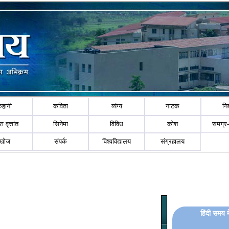
कहानी
कविता
व्यंग्य
नाटक
नि
ा वृत्तांत
सिनेमा
विविध
कोश
समग्र
खोज
संपर्क
विश्वविद्यालय
संग्रहालय
हिंदी समय 