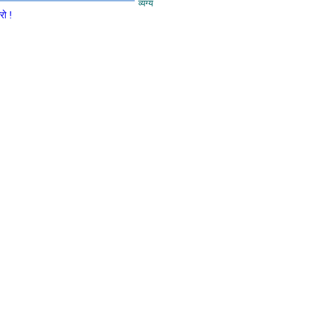
व्यंग्य
रो !