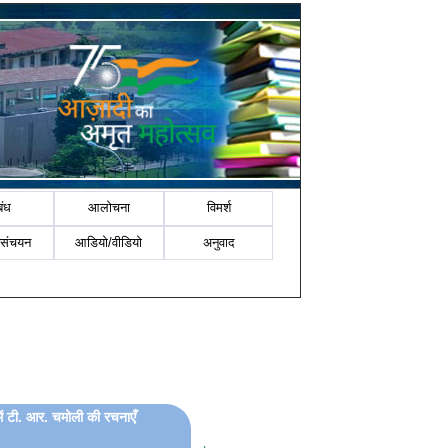
बंध
आलोचना
विमर्श
-संचयन
आडियो/वीडियो
अनुवाद
में टी. आर. चमोली की रचनाएँ