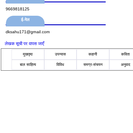
9669818125
ई-मेल
dksahu171@gmail.com
लेखक सूची पर वापस जाएँ
मुखपृष्ठ
उपन्यास
कहानी
कविता
बाल साहित्य
विविध
समग्र-संचयन
अनुवाद