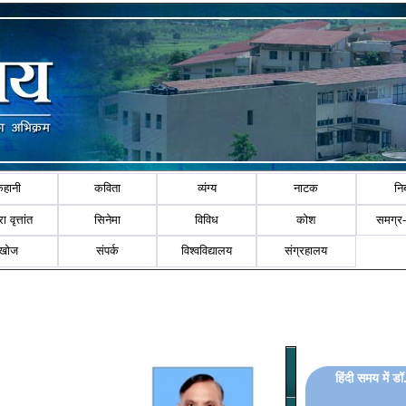
कहानी
कविता
व्यंग्य
नाटक
नि
ा वृत्तांत
सिनेमा
विविध
कोश
समग्र
खोज
संपर्क
विश्वविद्यालय
संग्रहालय
हिंदी समय में ड