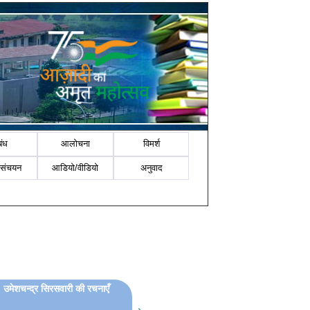
बंध
आलोचना
विमर्श
-संचयन
आडियो/वीडियो
अनुवाद
ॉ. उमेशचन्द्र सिरसवारी की रचनाएँ