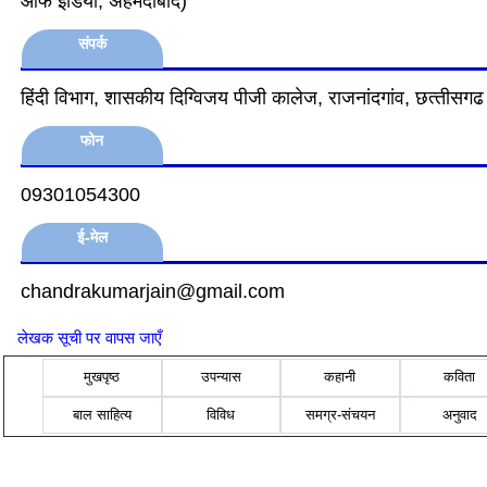
ऑफ इंडिया, अहमदाबाद)
संपर्क
हिंदी विभाग, शासकीय दिग्विजय पीजी कालेज, राजनांदगांव, छत्‍तीसगढ
फोन
09301054300
ई-मेल
chandrakumarjain@gmail.com
लेखक सूची पर वापस जाएँ
मुखपृष्ठ
उपन्यास
कहानी
कविता
बाल साहित्य
विविध
समग्र-संचयन
अनुवाद